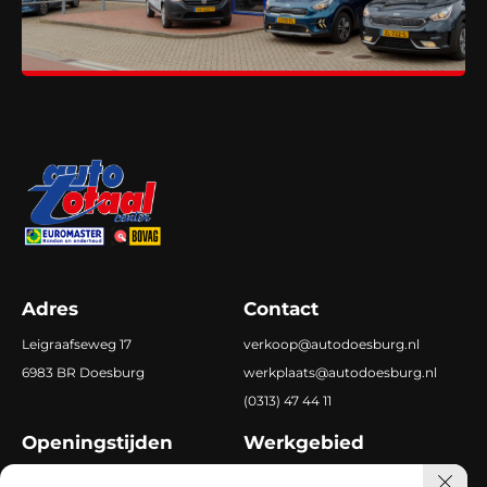
Adres
Contact
Leigraafseweg 17
verkoop@autodoesburg.nl
6983 BR Doesburg
werkplaats@autodoesburg.nl
(0313) 47 44 11
Openingstijden
Werkgebied
Ma-vr
8.00 tot 18.00
Doetinchem