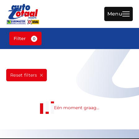
Menu
Filter
0
Home
Aanbod
Reset filters
Diensten
Werkplaats
Over ons
Eén moment graag...
Vacature
Verkocht