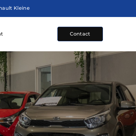
nault Kleine
ht
Contact
e
bod
sten
plaats
 ons
ture
ocht