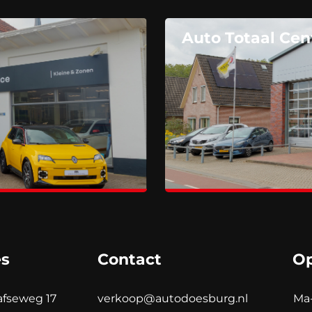
Auto Totaal Cen
es
Contact
Op
afseweg 17
verkoop@autodoesburg.nl
Ma