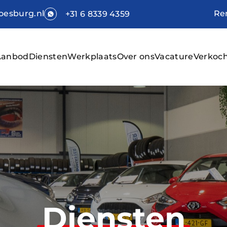
Re
esburg.nl
+31 6 8339 4359
Aanbod
Diensten
Werkplaats
Over ons
Vacature
Verkoc
Hom
Aan
Dien
Werk
Over
Vaca
Diensten
Verk