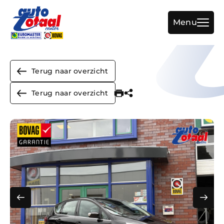
Menu
Terug naar overzicht
Home
Terug naar overzicht
Aanbod
Diensten
Werkplaats
Over ons
Vacature
Verkocht