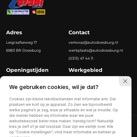
Adres
Contact
Leigraafseweg 17
verkoop@autodoesburg.nl
6983 BR Doesburg
werkplaats@autodoesburg.nl
(0313) 47 44 11
Openingstijden
Werkgebied
Ma-vr
8.00 tot 18.00
Doetinchem
We gebruiken cookies, wil je dat?
Za
9.30 tot 17.00
Zevenaar
Dieren
Cookies zijn kleine tekstbestanden met informatie erin. Die
plaatsen we kort op je apparaat. Zo zien we bijvoorbeeld
welke pagina’s je zag, waar je afhaakte en wat je invulde. Op
die manier hebben wij informatie waar we jouw
websitebezoek beter mee maken. Handig toch? Natuurlijk
Privacy policy
kies je zelf of je dat toestaat. Daar zijn we eerlijk over. Klik
op “Cookie instellingen”, vind meer informatie en beheer je