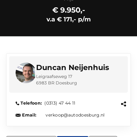
€ 9.950,-
v.a € 171,- p/m
Duncan Neijenhuis
Leigraafseweg 17
6983 BR Doesburg
Telefoon:
(0313) 47 44 11
Email:
verkoop@autodoesburg.nl