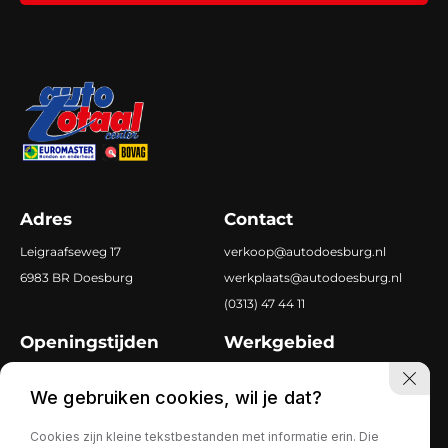
Adres
Contact
Leigraafseweg 17
verkoop@autodoesburg.nl
6983 BR Doesburg
werkplaats@autodoesburg.nl
(0313) 47 44 11
Openingstijden
Werkgebied
Ma-vr
8.00 tot 18.00
Doetinchem
We gebruiken cookies, wil je dat?
Za
9.30 tot 17.00
Zevenaar
Dieren
Cookies zijn kleine tekstbestanden met informatie erin. Die