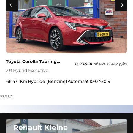
Toyota Corolla Touring
€ 23.950
of v.a. € 412 p/m
Sports
2.0 Hybrid Executive
66.471 Km
Hybride (Benzine)
Automaat
10-07-2019
23950
Renault Kleine