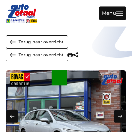
Menu
Terug naar overzicht
Home
Terug naar overzicht
Aanbod
Diensten
Werkplaats
Over ons
Vacature
Verkocht