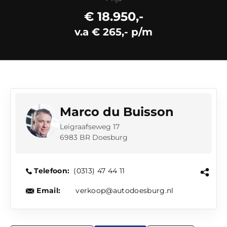
€ 18.950,-
v.a € 265,- p/m
Marco du Buisson
Leigraafseweg 17
6983 BR Doesburg
Telefoon:
(0313) 47 44 11
Email:
verkoop@autodoesburg.nl