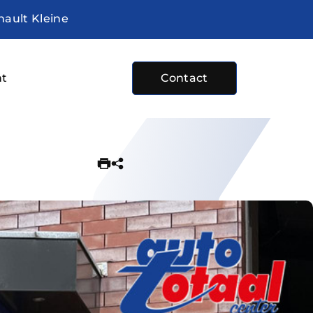
nault Kleine
ht
Contact
e
bod
sten
plaats
 ons
ture
ocht