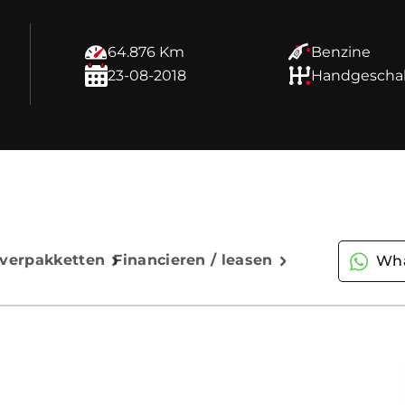
64.876 Km
Benzine
23-08-2018
Handgescha
everpakketten
Financieren / leasen
Wha