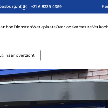
Re
esburg.nl
+31 6 8339 4359
Aanbod
Diensten
Werkplaats
Over ons
Vacature
Verkoc
Hom
Aan
ug naar overzicht
Dien
Werk
Over
Vaca
Verk