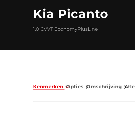
Kia Picanto
1.0 CVVT EconomyPlusLine
Kenmerken
Opties
Omschrijving
Afl