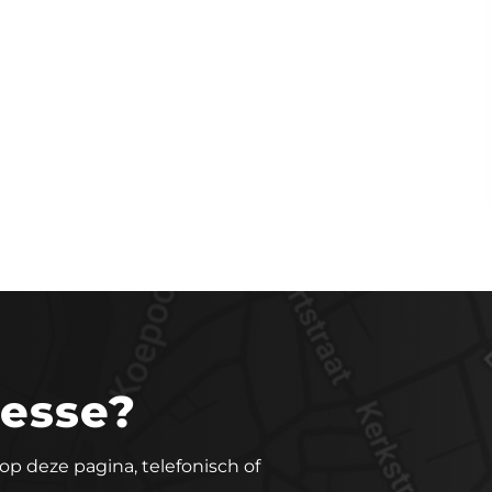
resse?
op deze pagina, telefonisch of