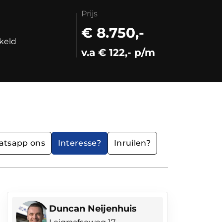
Prijs
€ 8.750,-
keld
v.a € 122,- p/m
tsapp ons
Interesse?
Inruilen?
Duncan Neijenhuis