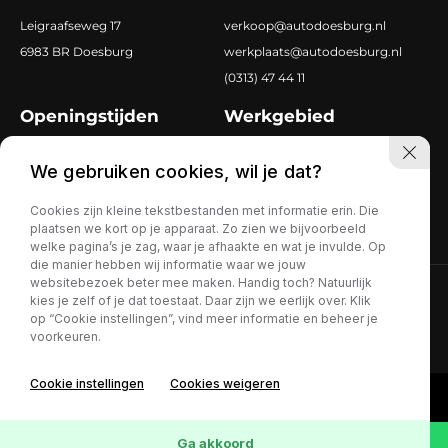
Leigraafseweg 17
verkoop@autodoesburg.nl
6983 BR Doesburg
werkplaats@autodoesburg.nl
(0313) 47 44 11
Openingstijden
Werkgebied
Ma-vr
8.00 tot 18.00
Doetinchem
We gebruiken cookies, wil je dat?
Za
9.30 tot 17.00
Zevenaar
Dieren
Cookies zijn kleine tekstbestanden met informatie erin. Die
plaatsen we kort op je apparaat. Zo zien we bijvoorbeeld
welke pagina’s je zag, waar je afhaakte en wat je invulde. Op
die manier hebben wij informatie waar we jouw
websitebezoek beter mee maken. Handig toch? Natuurlijk
Privacy policy
kies je zelf of je dat toestaat. Daar zijn we eerlijk over. Klik
op “Cookie instellingen”, vind meer informatie en beheer je
voorkeuren.
Cookie instellingen
Cookies weigeren
Ga akkoord