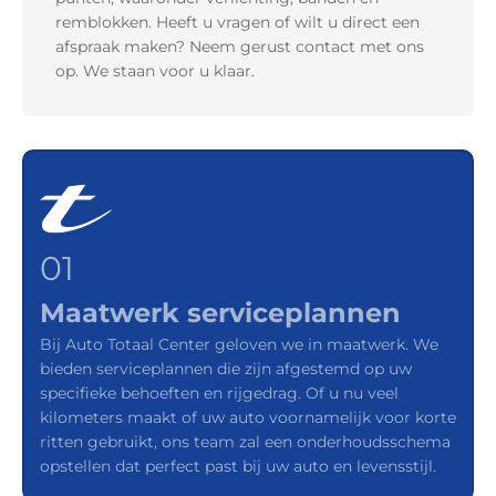
remblokken. Heeft u vragen of wilt u direct een
afspraak maken? Neem gerust contact met ons
op. We staan voor u klaar.
01
Maatwerk serviceplannen
Bij Auto Totaal Center geloven we in maatwerk. We
bieden serviceplannen die zijn afgestemd op uw
specifieke behoeften en rijgedrag. Of u nu veel
kilometers maakt of uw auto voornamelijk voor korte
ritten gebruikt, ons team zal een onderhoudsschema
opstellen dat perfect past bij uw auto en levensstijl.