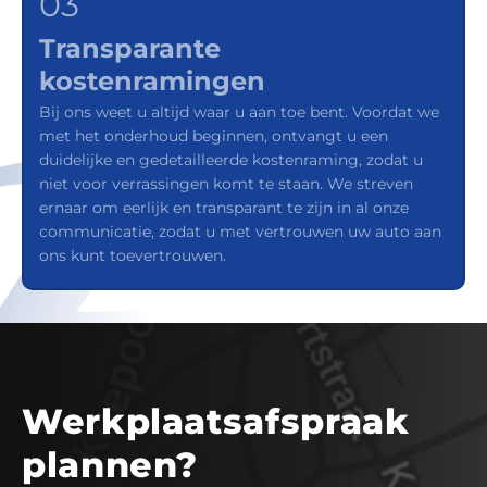
03
Transparante
kostenramingen
Bij ons weet u altijd waar u aan toe bent. Voordat we
met het onderhoud beginnen, ontvangt u een
duidelijke en gedetailleerde kostenraming, zodat u
niet voor verrassingen komt te staan. We streven
ernaar om eerlijk en transparant te zijn in al onze
communicatie, zodat u met vertrouwen uw auto aan
ons kunt toevertrouwen.
Werkplaatsafspraak
plannen?