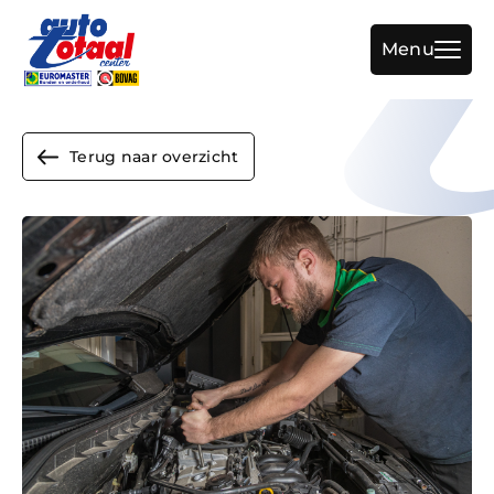
Menu
Terug naar overzicht
Home
Aanbod
Diensten
Werkplaats
Over ons
Vacature
Verkocht