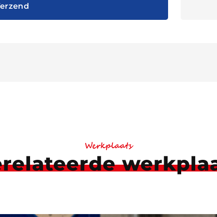
erzend
Werkplaats
relateerde werkpla