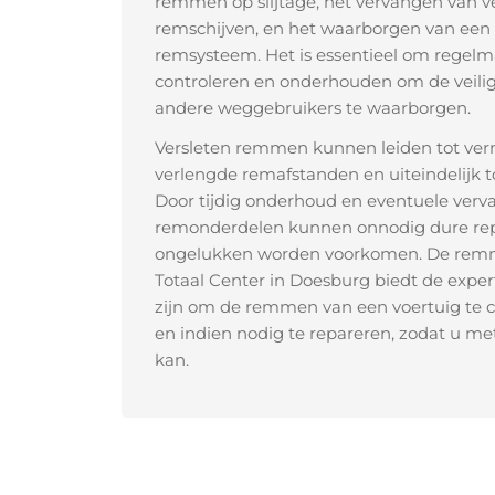
remmen op slijtage, het vervangen van v
remschijven, en het waarborgen van een
remsysteem. Het is essentieel om regel
controleren en onderhouden om de veili
andere weggebruikers te waarborgen.
Versleten remmen kunnen leiden tot ver
verlengde remafstanden en uiteindelijk tot
Door tijdig onderhoud en eventuele verv
remonderdelen kunnen onnodig dure rep
ongelukken worden voorkomen. De remm
Totaal Center in Doesburg biedt de exper
zijn om de remmen van een voertuig te 
en indien nodig te repareren, zodat u m
kan.