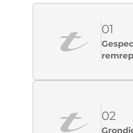
01
Gespec
remrep
02
Grondi