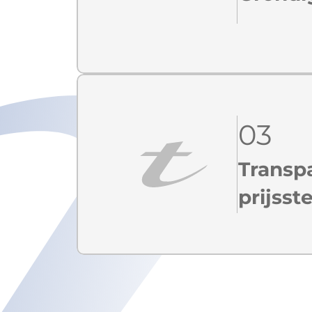
03
Transp
prijsste