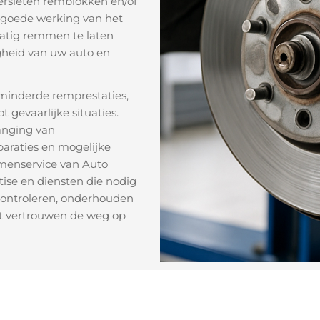
ersleten remblokken en/of
 goede werking van het
Cont
matig remmen te laten
gheid van uw auto en
minderde remprestaties,
 gevaarlijke situaties.
anging van
araties en mogelijke
enservice van Auto
tise en diensten die nodig
controleren, onderhouden
et vertrouwen de weg op