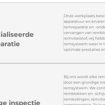
Onze werkplaats besc
apparatuur en ervaren
remreparatie en -ond
ialiseerde
vervangen van remblo
remvloeistof, wij he
aratie
remsysteem weer in t
optimale prestaties en
Bij ons wordt elke r
door een grondige ins
remsysteem. We contr
remblokken en -schij
remleidingen, remvloe
ge inspectie
componenten. Zo ku