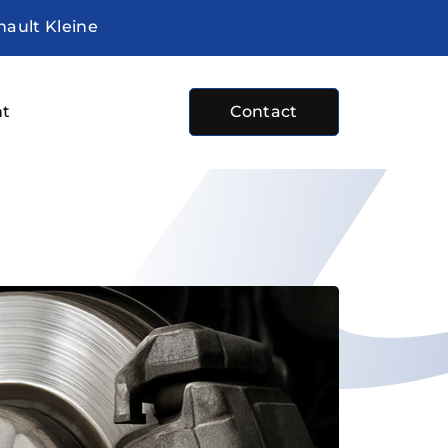
nault Kleine
ht
Contact
e
bod
sten
plaats
 ons
ture
ocht