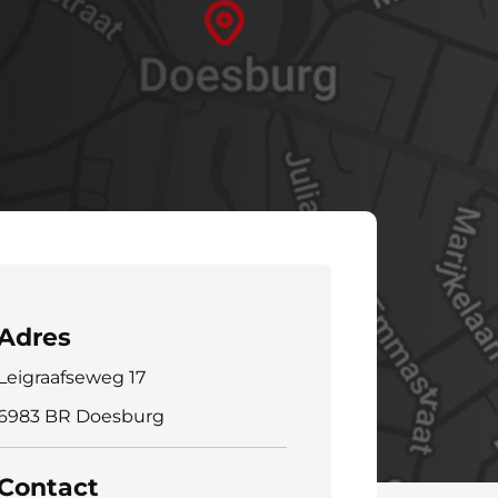
Adres
Leigraafseweg 17
6983 BR Doesburg
Contact