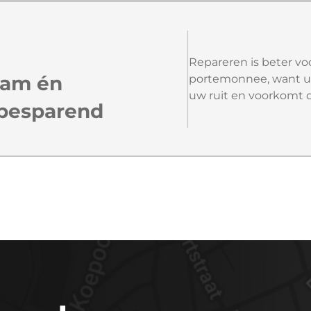
Repareren is beter vo
aam én
portemonnee, want u 
uw ruit en voorkomt 
besparend