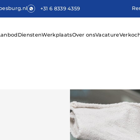
Re
esburg.nl
+31 6 8339 4359
Aanbod
Diensten
Werkplaats
Over ons
Vacature
Verkoc
Hom
Aan
Dien
Werk
Over
Vaca
Verk