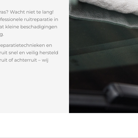
kras? Wacht niet te lang!
Cont
fessionele ruitreparatie in
t kleine beschadigingen
g.
paratietechnieken en
t snel en veilig hersteld
uit of achterruit – wij