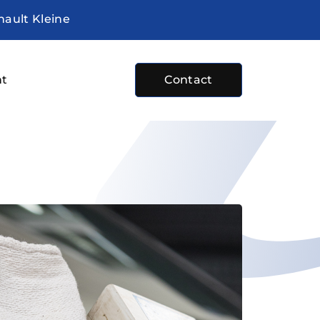
nault Kleine
ht
Contact
e
bod
sten
plaats
 ons
ture
ocht