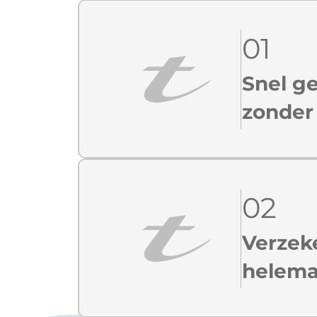
01
Snel g
zonder
02
Verzek
helemaa