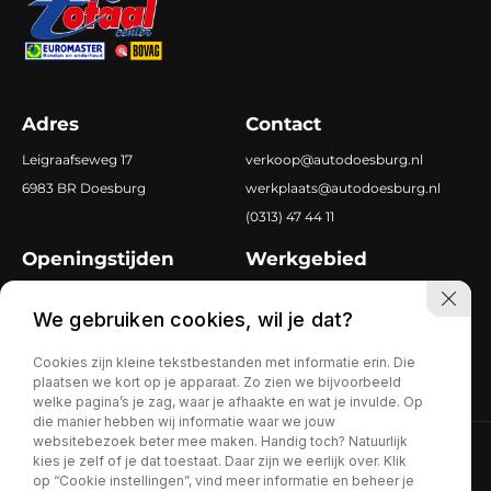
Adres
Contact
Leigraafseweg 17
verkoop@autodoesburg.nl
6983 BR Doesburg
werkplaats@autodoesburg.nl
(0313) 47 44 11
Openingstijden
Werkgebied
Ma-vr
8.00 tot 18.00
Doetinchem
We gebruiken cookies, wil je dat?
Za
9.30 tot 17.00
Zevenaar
Dieren
Cookies zijn kleine tekstbestanden met informatie erin. Die
plaatsen we kort op je apparaat. Zo zien we bijvoorbeeld
welke pagina’s je zag, waar je afhaakte en wat je invulde. Op
die manier hebben wij informatie waar we jouw
websitebezoek beter mee maken. Handig toch? Natuurlijk
Privacy policy
kies je zelf of je dat toestaat. Daar zijn we eerlijk over. Klik
op “Cookie instellingen”, vind meer informatie en beheer je