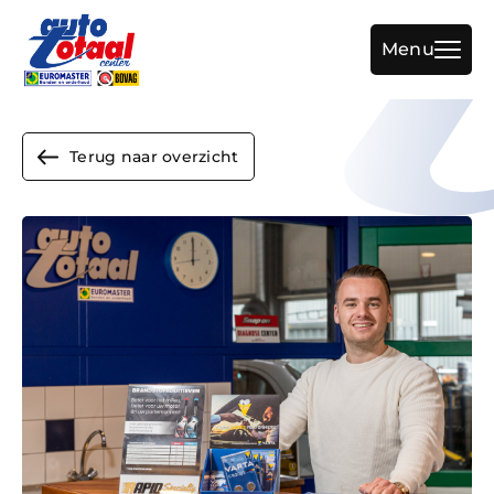
Menu
Terug naar overzicht
Home
Aanbod
Diensten
Werkplaats
Over ons
Vacature
Verkocht